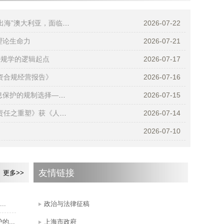
【海外随笔】上观新闻 | 孟祥沛 | 法眼窥澳洲：中国企业“出海”澳大利亚，面临哪些法...
2026-07-22
理论生命力
2026-07-21
法规学的逻辑起点
2026-07-17
资合规经营报告》
2026-07-16
【学术研究】政治与法律 | 尹玉涵：人工智能时代个人信息保护的规制选择——一个时间秩...
2026-07-15
【学术研究】姚建龙：《共同犯罪中帮助犯违法所得退赔责任之重塑》获《人大复印报刊资...
2026-07-14
2026-07-10
友情链接
更多>>
..
政治与法律征稿
...
上海市政府