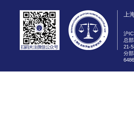
上
沪IC
总部
21-5
分部
648