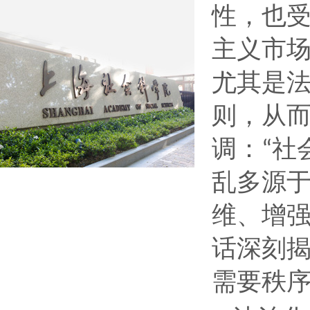
性，也
主义市
尤其是
则，从
调：
社
“
乱多源
维、增
话深刻
需要秩