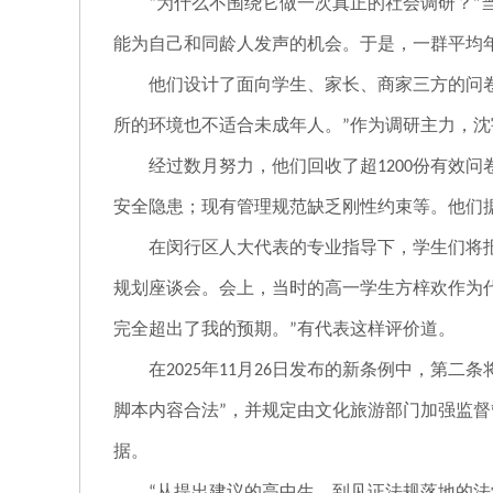
为什么不围绕它做一次真正的社会调研？
“
”
能为自己和同龄人发声的机会。于是，一群平均
他们设计了面向学生、家长、商家三方的问
所的环境也不适合未成年人。
作为调研主力，沈
”
经过数月努力，他们回收了超
份有效问
1200
安全隐患；现有管理规范缺乏刚性约束等。他们
在闵行区人大代表的专业指导下，学生们将
规划座谈会。会上，当时的高一学生方梓欢作为
完全超出了我的预期。
有代表这样评价道。
”
在
年
月
日发布的新条例中，第二条
2025
11
26
脚本内容合法
，并规定由文化旅游部门加强监督
”
据。
从提出建议的高中生，到见证法规落地的法