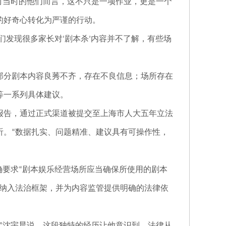
对当时的他们而言，这不只是一项作业，更是一个
的好奇心转化为严谨的行动。
们发现很多家长对
剧本杀
内容并不了解，有些场
‘
’
部分剧本内容良莠不齐，存在不良信息；场所存在
等一系列具体建议。
报告，通过正式渠道被提交至上海市人大五年立法
听。
数据扎实、问题精准、建议具有可操作性，
“
确要求
剧本娱乐经营场所应当确保所使用的剧本
“
纳入法治框架，并为内容监管提供明确的法律依
沈宇晨说，这段独特的经历让他意识到，法律从