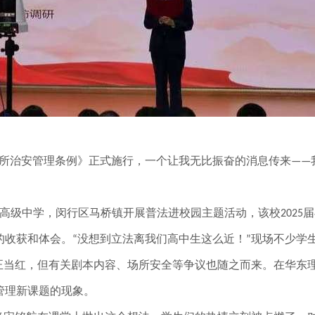
所治安管理条例》正式施行，一个让我无比振奋的消息传来
——
高级中学，闵行区马桥镇开展普法进校园主题活动，该校
届
2025
的收获和体会。
没想到立法离我们高中生这么近！
现场不少学
“
”
正当红，但有关剧本内容、场所安全等争议也随之而来。在华东
管理新课题的现象。