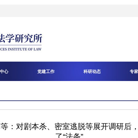
中心
党建工作
科研动态
专
彭辉等：对剧本杀、密室逃脱等展开调研后，
了“法条”