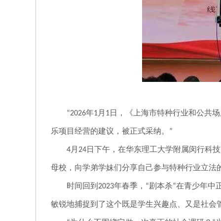
年
月
日，《上海市特种行业和公共场
“2026
1
1
乐项目经营的建议，被正式采纳。
”
月
日下午，在华东理工大学附属闵行科技
4
24
母校，向学弟学妹们分享自己参与特种行业立法
时间回到
年春季，
剧本杀
在青少年中
2023
“
”
敏锐地捕捉到了这个既是学生兴趣点、又是社会