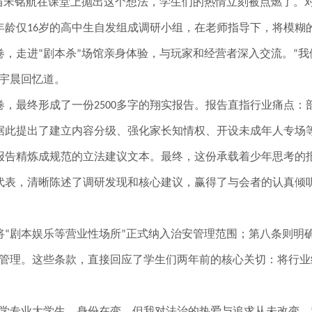
当宋铭航在课堂上抛出这个想法，学生们的热情立刻被点燃了。
年龄仅
岁的高中生自发组成调研小组，在老师指导下，将模糊
16
卷，走进
剧本杀
场馆亲身体验，与玩家和经营者深入交流。
我
“
”
“
宇晨回忆道。
卷，最终形成了一份
多字的翔实报告。报告直指行业痛点：
2500
据此提出了建立内容分级、强化家长知情权、开设未成年人专场
报告精炼成规范的立法建议文本。最终，这份承载着少年思考的
代表，清晰陈述了调研发现和核心建议，赢得了与会者的认真倾
将
剧本娱乐等营业性场所
正式纳入治安管理范围；第八条则明
“
”
管理。这些条款，直接回应了学生们两年前的核心关切：将行业
学专业大学生，身份在变，但我对法治的热爱与追求从未改变。