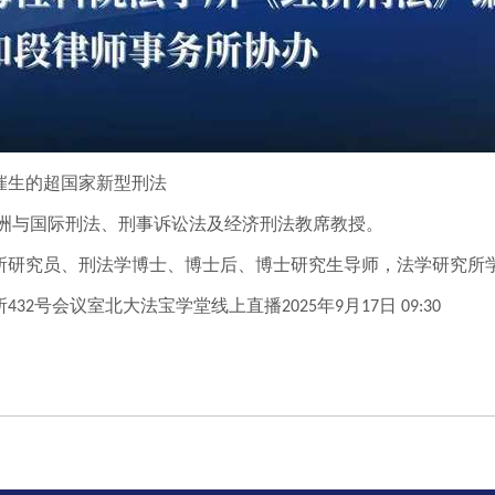
催生的超国家新型刑法
洲与国际刑法、刑事诉讼法及经济刑法教席教授。
所研究员、刑法学博士、博士后、博士研究生导师，法学研究所
所
号会议室北大法宝学堂线上直播
年
月
日
432
2025
9
17
09:30