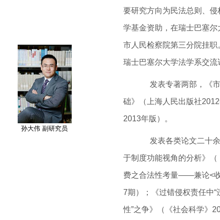
要研究方向为民法总则、侵权
学基金资助，在瑞士巴塞尔
市人民检察院第三分院挂职。
瑞士巴塞尔大学法学系交流
发表专著两部，《市
础》（上海人民出版社20
2013年版）。
孙大伟 副研究员
发表各类论文二十余
于制度功能视角的分析》（《
费之合法性考量——兼论<收
7期）；《过错侵权责任中“
性”之争》（《社会科学》20