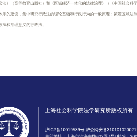
讼法》（高等教育出版社）和《区域经济一体化的法律治理》（《中国社会科
体系的建设，集中研究行政法的理论基础和行政行为的一般原理；策源区域法
政法和治理意义的行政法。
上海社会科学院法学研究所版权所有
沪ICP备10019589号 沪公网安备310101020021
总部地址：上海市淮海中路622弄7号| 邮编：200020 