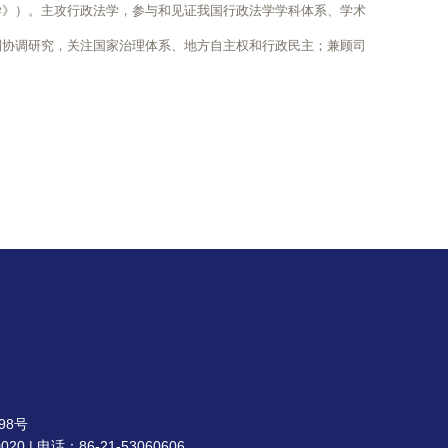
学》）。主攻行政法学，参与和见证我国行政法学学科体系、学术
制协调研究，关注国家治理体系、地方自主权和行政民主；兼顾司
98号
| 电话：86-21-53060606