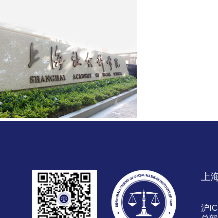
上
沪IC