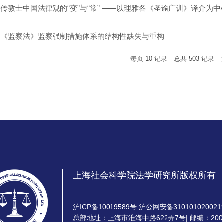
传教士中国法律观的“变”与“常” ——以理雅各《圣谕广训》译介为中
：《监察法》监察强制措施体系的结构性缺失与重构
每页
10
记录
总共
503
记录
上海社会科学院法学研究所版权所有
沪ICP备10019589号 沪公网安备310101020021
总部地址：上海市淮海中路622弄7号| 邮编：200020 