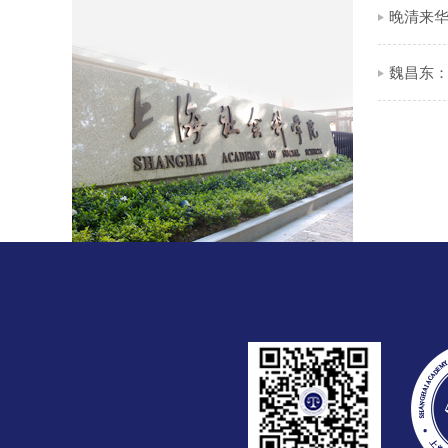
晚清来华
魏昌东