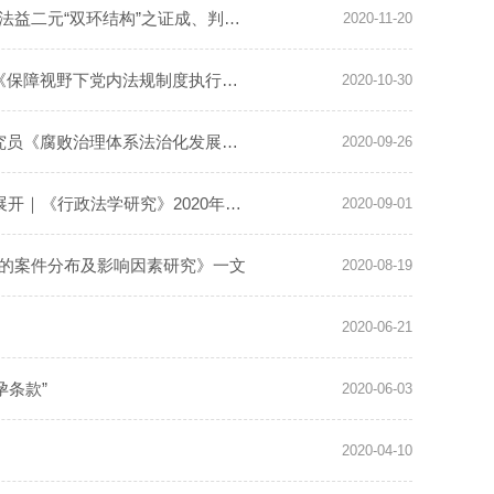
《国家检察官学院学报》2020年第6期刊发涂龙科研究员、郑力凡《经济刑法法益二元“双环结构”之证成、判断...
2020-11-20
2020年10月份人大复印报刊资料全文转载段占朝助理研究员、刘长秋研究员《保障视野下党内法规制度执行力提升...
2020-10-30
《南京大学学报：哲学.人文科学.社会科学》2020年第3期刊发我所魏昌东研究员《腐败治理体系法治化发展的一...
2020-09-26
张亮：论普通野生动物利用的法律规制 ——以全国人大常委会的决定文本为展开｜《行政法学研究》2020年第4期
2020-09-01
罪的案件分布及影响因素研究》一文
2020-08-19
2020-06-21
条款”
2020-06-03
2020-04-10